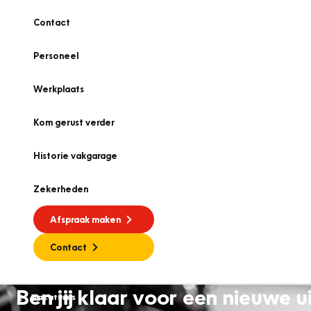
Contact
Personeel
Werkplaats
Kom gerust verder
Historie vakgarage
Zekerheden
Afspraak maken
Contact
Ben jij klaar voor een nieuwe
Vacatures