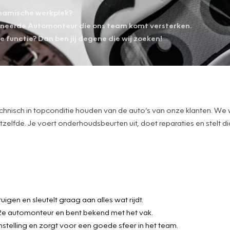
dynamische werkplek?
ioneerde Automonteur die ons team komt versterken.
ge functie? Dan ben jij degene die wij zoeken!
 technisch in topconditie houden van de auto’s van onze klanten. W
zelfde. Je voert onderhoudsbeurten uit, doet reparaties en stelt
uigen en sleutelt graag aan alles wat rijdt.
f 2e automonteur en bent bekend met het vak.
nstelling en zorgt voor een goede sfeer in het team.