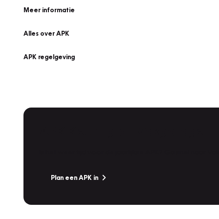
Meer informatie
Alles over APK
APK regelgeving
APK Keuring bij Vakgarage!
Is het weer tijd voor de jaarlijkse APK? Ga snel naar V
Plan een APK in