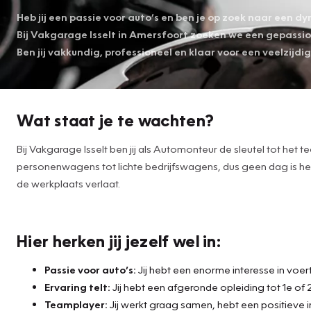
Heb jij een passie voor auto’s en ben je op zoek naar een 
Bij Vakgarage Isselt in Amersfoort zoeken we een gepass
Ben jij vakkundig, professioneel en klaar voor een veelzijdi
Wat staat je te wachten?
Bij Vakgarage Isselt ben jij als Automonteur de sleutel tot het
personenwagens tot lichte bedrijfswagens, dus geen dag is het
de werkplaats verlaat.
Hier herken jij jezelf wel in:
Passie voor auto’s:
Jij hebt een enorme interesse in voert
Ervaring telt:
Jij hebt een afgeronde opleiding tot 1e o
Teamplayer:
Jij werkt graag samen, hebt een positieve i