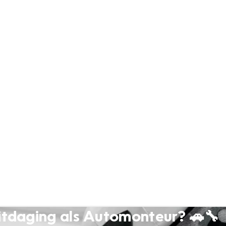
 uitdaging als Automonteur? 🚗🔧