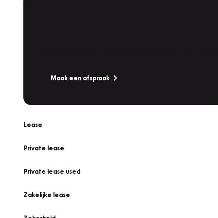
Plan een
Werkplaatsafspraak
Is uw auto toe aan Onderhoud, Bandenwissel of een Va
Maak een afspraak
Lease
Private lease
Private lease used
Zakelijke lease