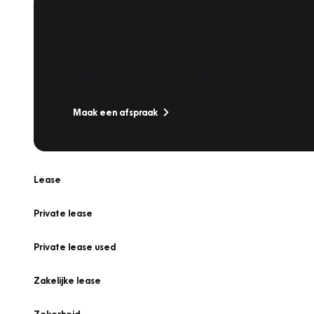
Plan een
Werkplaatsafspraak
Is uw auto toe aan Onderhoud, Bandenwissel of een Va
Maak een afspraak
Lease
Private lease
Private lease used
Zakelijke lease