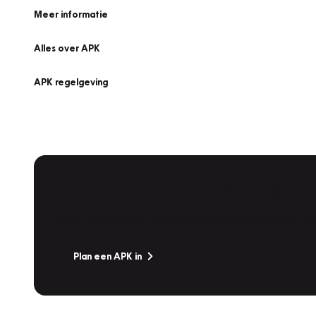
Meer informatie
Alles over APK
APK regelgeving
APK Keuring bij Vakgarage!
Is het weer tijd voor de jaarlijkse APK? Ga snel naar V
Plan een APK in