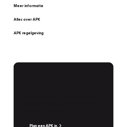
Meer informatie
Alles over APK
APK regelgeving
APK Keuring bij
Vakgarage!
Is het weer tijd voor de jaarlijkse APK? Ga
snel naar Vakgarage bij u in de buurt, en ga
zonder zorgen de weg op!
Plan een APK in