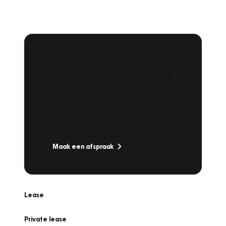
Plan een
Werkplaatsafspraak
Is uw auto toe aan Onderhoud,
Bandenwissel of een Vakantiecheck? Plan
online een afspraak!
Maak een afspraak
Lease
Private lease