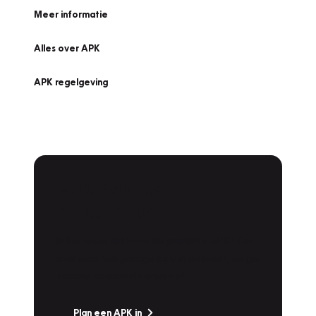
Meer informatie
Alles over APK
APK regelgeving
APK Keuring bij
Vakgarage!
Is het weer tijd voor de jaarlijkse APK? Ga
snel naar Vakgarage bij u in de buurt, en ga
zonder zorgen de weg op!
Plan een APK in