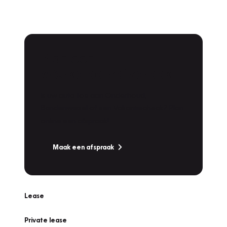
Plan een
Werkplaatsafspraak
Is uw auto toe aan Onderhoud,
Bandenwissel of een Vakantiecheck? Plan
online een afspraak!
Maak een afspraak
Lease
Private lease