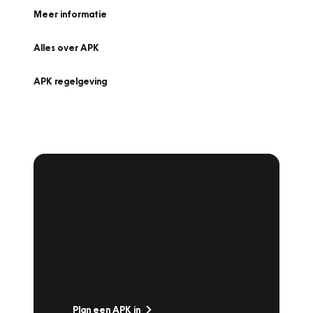
Meer informatie
Alles over APK
APK regelgeving
APK Keuring bij
Vakgarage!
Is het weer tijd voor de jaarlijkse APK? Ga
snel naar Vakgarage bij u in de buurt, en ga
zonder zorgen de weg op!
Plan een APK in