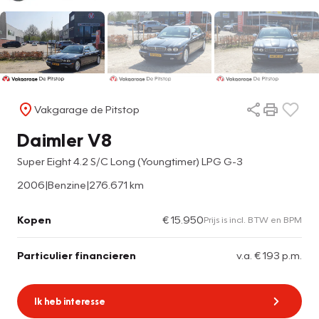
Vakgarage de Pitstop
Daimler V8
Super Eight 4.2 S/C Long (Youngtimer) LPG G-3
2006
|
Benzine
|
276.671 km
Kopen
€ 15.950
Prijs is incl. BTW en BPM
Particulier financieren
v.a. € 193 p.m.
Ik heb interesse