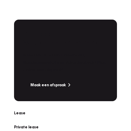
Plan een
Werkplaatsafspraak
Is uw auto toe aan Onderhoud,
Bandenwissel of een Vakantiecheck? Plan
online een afspraak!
Maak een afspraak
Lease
Private lease