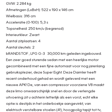
GVW: 2.284 kg
Afmetingen (LxBxH): 522 x 190 x 146 cm
Wielbasis: 316 cm
Acceleratie (0-100): 5,3 s
Topsnelheid: 250 km/u (begrensd)
Interieurkleur: Zwart
Aantal zitplaatsen: 4
Aantal sleutels: 2
bRANDSTOF ; LPG G-3 30,000 km geleden ingebouwd.
Een zeer goed sturende sedan met een heerlijke motor
gecombineerd met een fijne automaat voor nog jarenlang
gebruiksplezier, deze Super Eight. Deze Daimler heeft
recent onderhoud gehad en wordt geleverd met een
nieuwe APK! De, van een compressor voorziene V8 maakt
deze limo onwaarschijnlijk snel en door de verlengde
uitvoering zit u achterin letterlijk als een vorst, echt elke
optie is destijds in het orderboekje aangevinkt, van
elektrisch verstelbare stoelen (4!), hoogpolig tapijt tot tv,