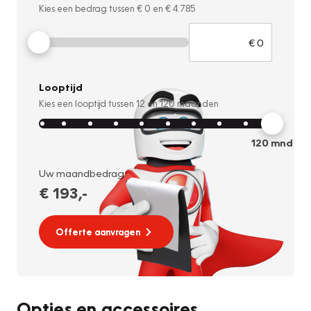
Kies een bedrag tussen
€ 0
en
€ 4.785
Looptijd
Kies een looptijd tussen
12
en
120
maanden
120
mnd
Uw maandbedrag:
€ 193
,-
Offerte aanvragen
Opties en accessoires