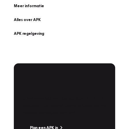
Meer informatie
Alles over APK
APK regelgeving
APK Keuring bij
Vakgarage!
Is het weer tijd voor de jaarlijkse APK? Ga
snel naar Vakgarage bij u in de buurt, en ga
zonder zorgen de weg op!
Plan een APK in