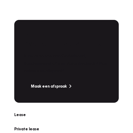
Plan een
Werkplaatsafspraak
Is uw auto toe aan Onderhoud,
Bandenwissel of een Vakantiecheck? Plan
online een afspraak!
Maak een afspraak
Lease
Private lease