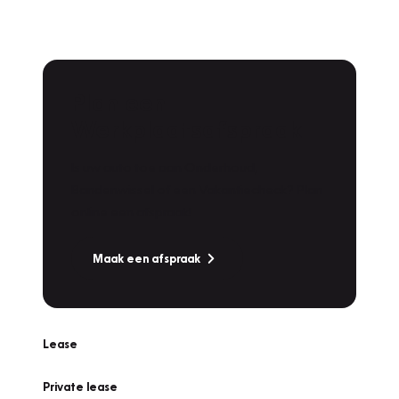
Plan een
Werkplaatsafspraak
Is uw auto toe aan Onderhoud,
Bandenwissel of een Vakantiecheck? Plan
online een afspraak!
Maak een afspraak
Lease
Private lease