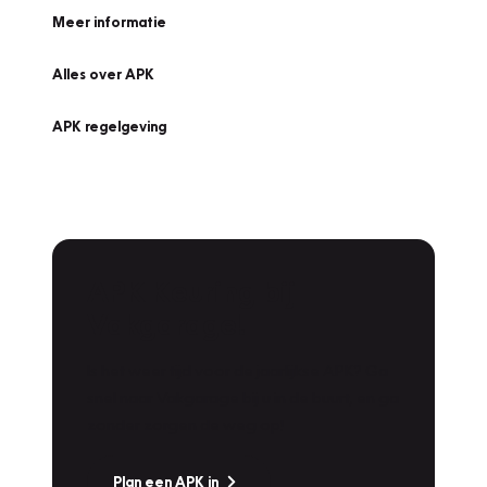
Meer informatie
Alles over APK
APK regelgeving
APK Keuring bij
Vakgarage!
Is het weer tijd voor de jaarlijkse APK? Ga
snel naar Vakgarage bij u in de buurt, en ga
zonder zorgen de weg op!
Plan een APK in