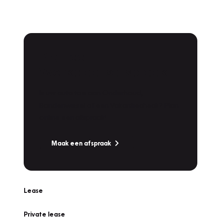
Plan een
Werkplaatsafspraak
Is uw auto toe aan Onderhoud,
Bandenwissel of een Vakantiecheck? Plan
online een afspraak!
Maak een afspraak
Lease
Private lease