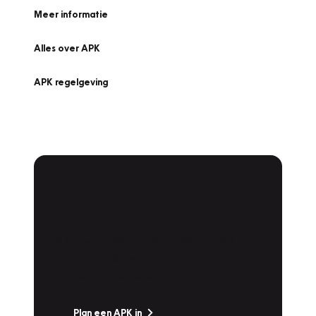
Meer informatie
Alles over APK
APK regelgeving
APK Keuring bij
Vakgarage!
Is het weer tijd voor de jaarlijkse APK? Ga
snel naar Vakgarage bij u in de buurt, en ga
zonder zorgen de weg op!
Plan een APK in